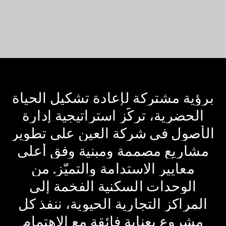
برؤية
مشتركة
لإعادة
تشكيل
الحياة
الحضرية،
تركّز
استراتيجية
إدارة
الأصول
في
شركة
العين
على
تطوير
مشاريع
مصممة
ومبنية
وفق
أعلى
معايير
الاستدامة
والتميّز.
من
الوحدات
السكنية
الفخمة
إلى
المراكز
التجارية
الحيوية،
ننفذ
كل
مشروع
بعناية
فائقة
مع
الاهتمام