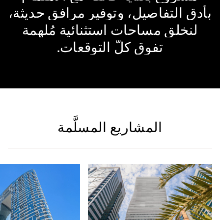
بأدق
التفاصيل،
وتوفير
مرافق
حديثة،
لنخلق
مساحات
استثنائية
مُلهمة
تفوق
كلّ
التوقعات.
المشاريع المسلَّمة